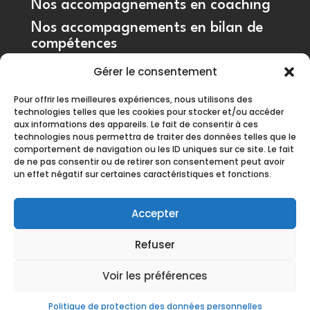
Nos accompagnements en coaching
Nos accompagnements en bilan de
compétences
Gérer le consentement
Pour offrir les meilleures expériences, nous utilisons des
technologies telles que les cookies pour stocker et/ou accéder
aux informations des appareils. Le fait de consentir à ces
technologies nous permettra de traiter des données telles que le
Ce site a été financé par l’Union
comportement de navigation ou les ID uniques sur ce site. Le fait
de ne pas consentir ou de retirer son consentement peut avoir
Européenne dans le cadre du
un effet négatif sur certaines caractéristiques et fonctions.
programme FEDER-FSE+ Réunion
dont l’Autorité de gestion est la
Région Réunion. L’Europe
Accepter
s’engage à La Réunion avec le
fonds FEDER
Refuser
Voir les préférences
© 2023
openingformation.com
Par
Axiom
Marketing
. Tous droits réservés.
Politique de protection des données personnelles