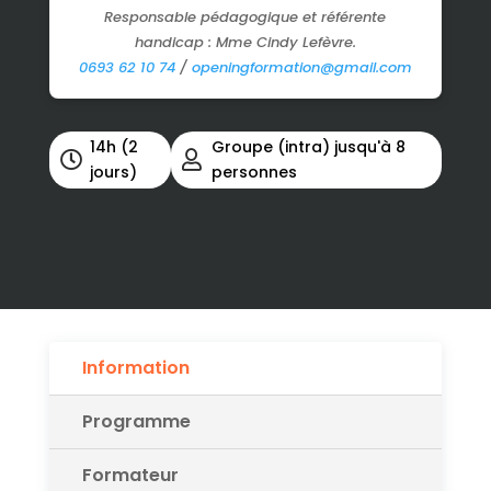
Responsable pédagogique et référente
handicap : Mme Cindy Lefèvre.
0693 62 10 74
/
openingformation@gmail.com
14h (2
Groupe (intra) jusqu'à 8


jours)
personnes
Information
Programme
Formateur