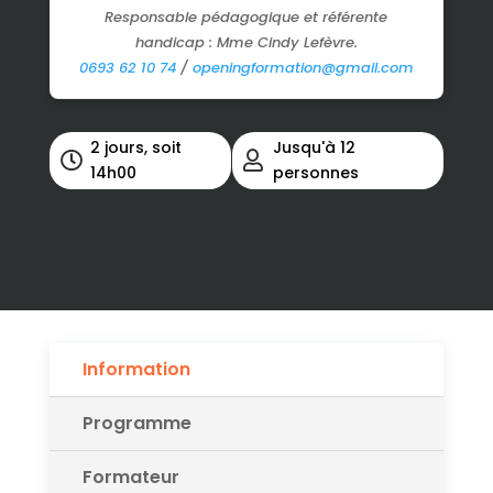
Responsable pédagogique et référente
handicap : Mme Cindy Lefèvre.
0693 62 10 74
/
openingformation@gmail.com
2 jours, soit
Jusqu'à 12


14h00
personnes
Information
Programme
Formateur